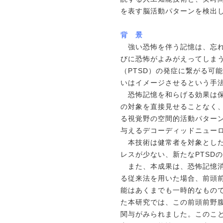
を表す脳活動パターンを検出
背 景
強い恐怖を伴う記憶は、忘れ
びに恐怖がよみがえってしま
（PTSD）の発症に繋がる可
いはイメージさせるという手
恐怖記憶を和らげる効果は保
の対象を直接見せることなく
る視覚野の空間的活動パターン
与えるデコーディッドニューロフィー
本技術は健常者を対象とした
レスが少ない、新たなPTSD
また、本成果は、恐怖記憶消
る従来法を用いた場合、前頭
能はあくまでも一時的なもので
た本研究では、この前頭前野
関与がみられました。このこと