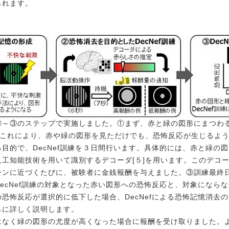
られます。
～③のステップで実施しました。①まず、赤と緑の図形にまつわ
。これにより、赤や緑の図形を見ただけでも、恐怖反応が生じるよ
目的で、DecNef訓練を３日間行います。具体的には、赤と緑の
工知能技術を用いて識別するデコーダ[５]を用います。このデコ
ーンに近づくたびに、被験者に金銭報酬を与えました。③訓練最終
ecNef訓練の対象となった赤い図形への恐怖反応と、対象になら
恐怖反応が選択的に低下した場合、DecNefによる恐怖記憶消去
らに詳しく説明します。
はなく緑の図形の尤度が高くなった場合に報酬を受け取りました。