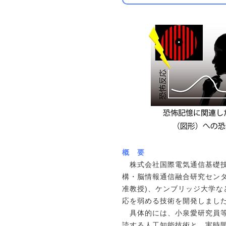
概 要
株式会社国際電気通信基礎技術
構・脳情報通信融合研究センター
准教授)、ケンブリッジ大学
応を弱める技術を開発しまし
具体的には、小泉愛研究員等は、機能的
読する人工知能技術と、実時