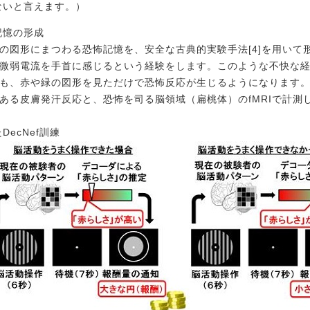
ないと言えます。）
記憶の形成
の図形にまつわる恐怖記憶を、安全な古典的実験手法[4]を用いて
微弱電流を手首に感じるという経験をします。このような不快な経
も、赤や緑の図形を見ただけで恐怖反応が生じるようになります。
ある皮膚発汗反応と、恐怖を司る脳領域（扁桃体）のfMRIで計測
ecNef訓練