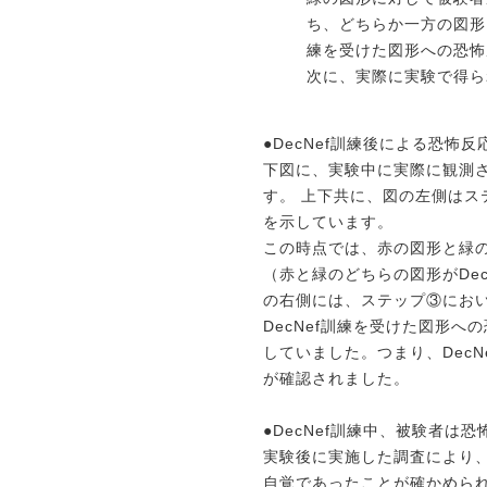
ち、どちらか一方の図形に
練を受けた図形への恐怖
次に、実際に実験で得ら
●DecNef訓練後による恐怖反
下図に、実験中に実際に観測
す。 上下共に、図の左側はス
を示しています。
この時点では、赤の図形と緑
（赤と緑のどちらの図形がDe
の右側には、ステップ③におい
DecNef訓練を受けた図形へ
していました。つまり、Dec
が確認されました。
●DecNef訓練中、被験者
実験後に実施した調査により
自覚であったことが確かめられ