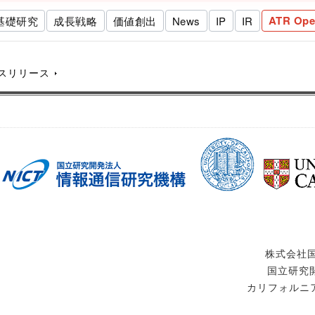
ATR Ope
基礎研究
成長戦略
価値創出
News
IP
IR
スリリース
株式会社国
国立研究開
カリフォルニア