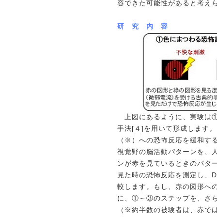
容できた可能性があると考え
研 究 内 容
上図にあるように、実験は①
手法[４]を用いて形成します
（※）への恐怖反応を緩和する
視覚野の脳活動パターンを、人
ンが赤を見ているときのパタ
見た時の恐怖反応を測定し、D
較します。もし、赤の図形への
に、①～③のステップを、さ
（※約半数の被験者は、赤で