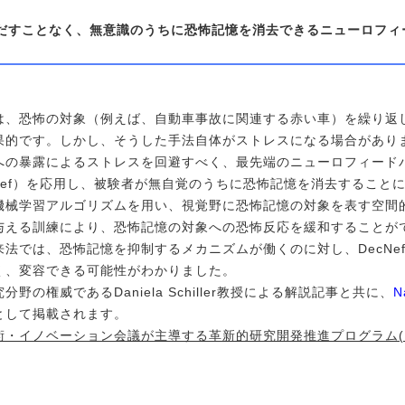
だすことなく、無意識のうちに恐怖記憶を消去できるニューロフィ
は、恐怖の対象（例えば、自動車事故に関連する赤い車）を繰り返
果的です。しかし、そうした手法自体がストレスになる場合があり
の暴露によるストレスを回避すべく、最先端のニューロフィードバッ
k, DecNef）を応用し、被験者が無自覚のうちに恐怖記憶を消去するこ
機械学習アルゴリズムを用い、視覚野に恐怖記憶の対象を表す空間
与える訓練により、恐怖記憶の対象への恐怖反応を緩和することが
法では、恐怖記憶を抑制するメカニズムが働くのに対し、DecNe
く、変容できる可能性がわかりました。
野の権威であるDaniela Schiller教授による解説記事と共に、
N
として掲載されます。
・イノベーション会議が主導する革新的研究開発推進プログラム(Im