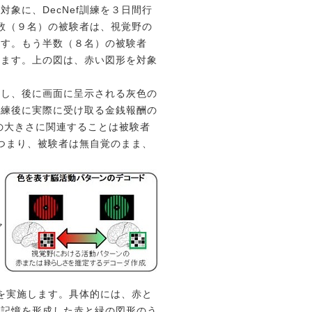
象に、DecNef訓練を３日間行
半数（９名）の被験者は、視覚野の
ます。もう半数（８名）の被験者
ります。上の図は、赤い図形を対象
し、後に画面に呈示される灰色の
訓練後に実際に受け取る金銭報酬の
の大きさに関連することは被験者
。つまり、被験者は無自覚のまま、
、
図
ア
トを実施します。具体的には、赤と
怖記憶を形成した赤と緑の図形のう