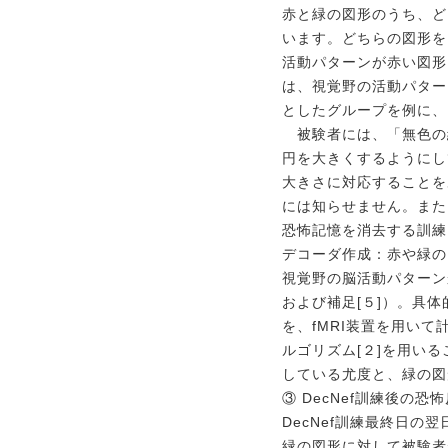
赤と緑の図形のうち、ど
います。どちらの図形を
活動パターンが赤い図形
は、視覚野の活動パター
としたグループを例に、D
被験者には、「無色の
円を大きくするようにし
大きさに対応することを
には知らせません。また
恐怖記憶を消去する訓練
デコーダ作成：赤や緑の
視覚野の脳活動パターン
および補足[５]）。具
を、fMRI装置を用い
ルゴリズム[２]を用い
している尤度と、緑の図
③ DecNef訓練後の恐
DecNef訓練最終日
緑の図形に対して被験者