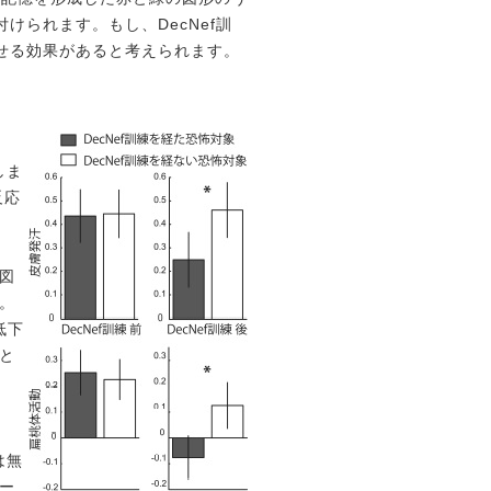
けられます。もし、DecNef訓
させる効果があると考えられます。
しま
反応
図
。
低下
と
は無
ー