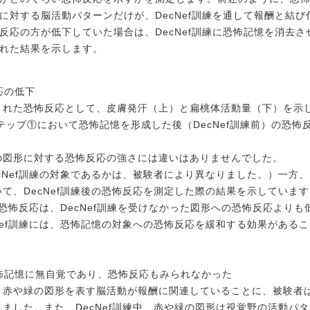
対する脳活動パターンだけが、DecNef訓練を通して報酬と結び付
反応の方が低下していた場合は、DecNef訓練に恐怖記憶を消去
れた結果を示します。
応の低下
された恐怖反応として、皮膚発汗（上）と扁桃体活動量（下）を示
テップ①において恐怖記憶を形成した後（DecNef訓練前）の恐怖
の図形に対する恐怖反応の強さには違いはありませんでした。
cNef訓練の対象であるかは、被験者により異なりました。）一方、
て、DecNef訓練後の恐怖反応を測定した際の結果を示しています
の恐怖反応は、DecNef訓練を受けなかった図形への恐怖反応よりも
Nef訓練には、恐怖記憶の対象への恐怖反応を緩和する効果があるこ
は恐怖記憶に無自覚であり、恐怖反応もみられなかった
、赤や緑の図形を表す脳活動が報酬に関連していることに、被験者
ました。また、DecNef訓練中、赤や緑の図形は視覚野の活動パタ