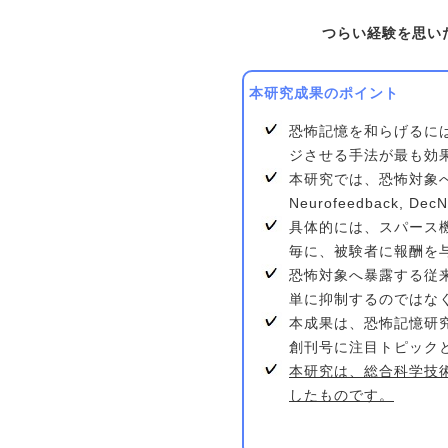
つらい経験を思い
本研究成果のポイント
恐怖記憶を和らげるに
ジさせる手法が最も効
本研究では、恐怖対象へ
Neurofeedbac
具体的には、スパース
毎に、被験者に報酬を
恐怖対象へ暴露する従来
単に抑制するのではな
本成果は、恐怖記憶研究分
創刊号に注目トピック
本研究は、総合科学技術
したものです。