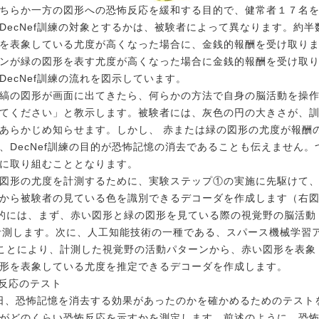
ちらか一方の図形への恐怖反応を緩和する目的で、健常者１７名を対
DecNef訓練の対象とするかは、被験者によって異なります。約
を表象している尤度が高くなった場合に、金銭的報酬を受け取り
ンが緑の図形を表す尤度が高くなった場合に金銭的報酬を受け取
ecNef訓練の流れを図示しています。
縞の図形が画面に出てきたら、何らかの方法で自身の脳活動を操作
てください」と教示します。被験者には、灰色の円の大きさが、
あらかじめ知らせます。しかし、 赤または緑の図形の尤度が報酬
、DecNef訓練の目的が恐怖記憶の消去であることも伝えません
に取り組むこととなります。
図形の尤度を計測するために、実験ステップ①の実施に先駆けて
から被験者の見ている色を識別できるデコーダを作成します（右
体的には、まず、赤い図形と緑の図形を見ている際の視覚野の脳活動
て計測します。次に、人工知能技術の一種である、スパース機械学習
ることにより、計測した視覚野の活動パターンから、赤い図形を表象
形を表象している尤度を推定できるデコーダを作成します。
怖反応のテスト
の翌日、恐怖記憶を消去する効果があったのかを確かめるためのテス
がどのくらい恐怖反応を示すかを測定します。前述のように、恐