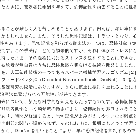
したときに、被験者に報酬を与えて、恐怖記憶を消去することに世
ることが難しく人を苦しめることがあります。例えば、赤い車に
うかもしれません。また、そうした恐怖記憶は、トラウマとなり、
能性もあります。恐怖記憶を和らげる従来法の一つは、恐怖対象（
法です。この手法は、とても効果的ですが、それ自体がストレスに
持したまま、その過程におけるストレスを緩和することはできない
、被験者が無自覚のうちに恐怖反応を和らげる技術を開発しました
を、人工知能技術の一つであるスパース機械学習アルゴリズム[２
ドバック法（Decoded Neurofeedback, DecNef）[３]
基礎研究の段階にありますが、さらに慎重に検討を重ねることに
の治療法に繋げられる可能性が期待できます。
去について、新たな科学的な知見をもたらすものです。恐怖記憶
前野腹内側部という脳領域の働きにより、恐怖記憶が抑制されるこ
あり、時間が経過すると、恐怖記憶がよみがえりやすいのが難点とさ
腹内側部の関与が認められず、その代わりに、報酬にもとづく学習
から、DecNefを用いることにより、単に恐怖記憶を抑制するの