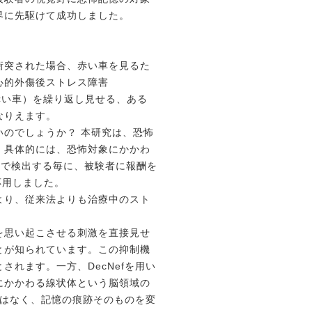
界に先駆けて成功しました。
衝突された場合、赤い車を見るた
心的外傷後ストレス障害
赤い車）を繰り返し見せる、ある
なりえます。
のでしょうか？ 本研究は、恐怖
。具体的には、恐怖対象にかかわ
]で検出する毎に、被験者に報酬を
を応用しました。
より、従来法よりも治療中のスト
を思い起こさせる刺激を直接見せ
とが知られています。この抑制機
れます。一方、DecNefを用い
にかかわる線状体という脳領域の
ではなく、記憶の痕跡そのものを変