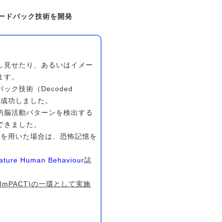
ードバック技術を開発
し見せたり、あるいはイメー
ます。
ク技術（Decoded
とに成功しました。
的脳活動パターンを検出する
できました。
fを用いた場合は、恐怖記憶を
ature Human Behaviour
誌
PACT)の一環として実施