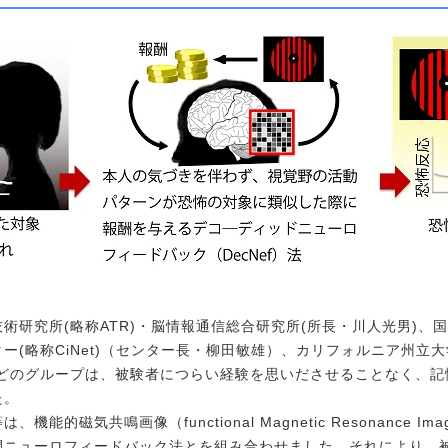
研究所(略称ATR)・脳情報通信総合研究所(所長・川人光男)、
(略称CiNet)（センター長・柳田敏雄）、カリフォルニア州立大学ロ
などのグループは、被験者につらい経験を思いださせることなく、記
た。
磁気共鳴画像（functional Magnetic Resonance Imag
間ニューロフィードバック法とを組み合わせました。それにより、