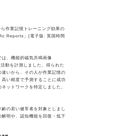
から作業記憶
トレーニング効果の
tific Reports」(電子版: 英国時間
では、
機能的磁気共鳴画像
脳活動を計測しました。得られた
の違いから、その人が作業記憶の
，高い精度で予測することに成功
のネットワークを特定しました。
年齢の若い健常者を
対象としまし
の
解明や、認知機能を回復・低下