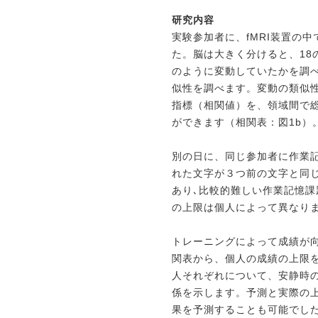
研究内容
実験参加者に、fMRI装置の
た。脳は大きく分けると、18
のように変動していたかを調
似性を調べます。変動の類似
指標（相関値）を、領域間で
ができます（相関表：図1b）
別の日に、同じ参加者に作業
れた文字が３つ前の文字と同
あり､比較的難しい作業記憶課
の上限は個人によって異なり
トレーニングによって成績が向
関表から、個人の成績の上限
人それぞれについて、安静時
係を示します。予測と実際の
果を予測することも可能でし