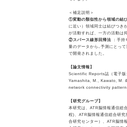
＜補足説明＞
①変動の類似性から領域の結
に近い）領域同士は
結びつき
が活動すれば、一方の活動は
②スパース線形回帰法
：手持
量のデータから､予測にとっ
で開発されました。
【論文情報】
Scientific Reports誌（
Yamashita, M., Kawato, M. &
network connectivity patter
【研究グループ】
本研究は、ATR脳情報通信総
程)、
ATR脳情報通信総合研
合研究センター）、ATR脳情