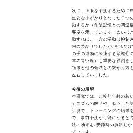
次に、上限を予測するために
重要な手がかりとなった９つ
動するか（作業記憶との関連
要度を示しています（太いほ
動すれば、一方の活動は抑制
内の繋がりでしたが､それだけ
の手の運動に
関連する領域⑪の
本の青い線）も重要な役割を
領域と他の領域との繋がり方
左右していました。
今後の展望
本研究では、比較的年齢の若
カニズムの解明や、低下した
計測で、トレーニングの結果
で、事前予測が可能になると
法の効果を､安静時の脳活動
ています。