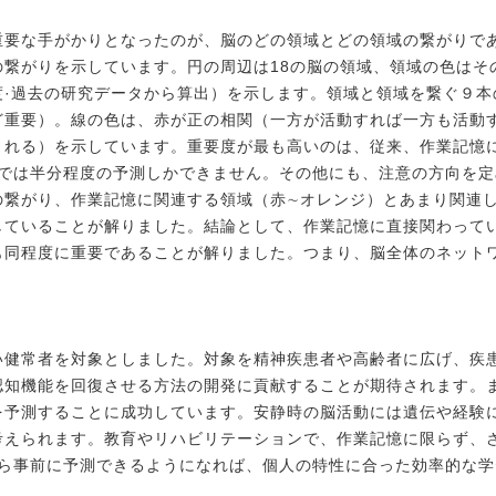
重要な手がかりとなったのが、脳のどの領域とどの領域の繋がりで
の繋がりを示しています。円の周辺は18の脳の領域、領域の色はそ
度·過去の研究データから算出）を示します。領域と領域を
繋ぐ９本
ど重要）。線の色は、赤が正の相関
（一方が活動すれば一方も活動
される）を示しています。
重要度が最も高いのは、従来、作業記憶
では
半分程度の予測しかできません。その他にも、注意の方向を定
繋がり、作業記憶に関連する領域（赤∼オレンジ）とあまり関連し
していることが解りました。結論として、作業記憶に直接関わって
も同程度に重要であることが解りました。つまり、
脳全体のネット
い健常者を対象としました。対象を精神疾患者や高齢者に広げ、疾
認知機能を回復させる方法の開発に貢献することが期待されます。
を予測することに成功しています。安静時の脳活動には
遺伝や経験
考えられます。教育やリハビリテーションで、
作業記憶に限らず、
から事前に予測できるようになれば、
個人の特性に合った効率的な学