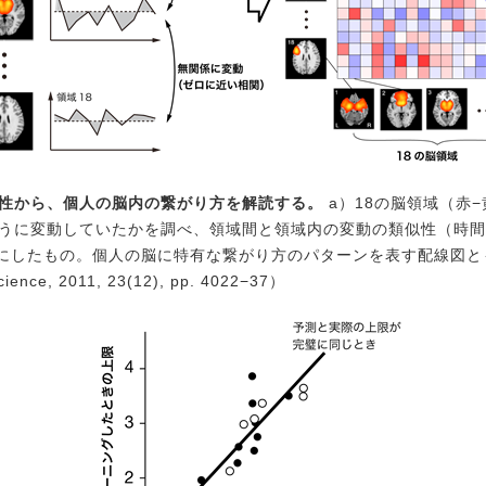
似性から、個人の脳内の繋がり方を解読する。
a）18の脳領域（赤−
ように変動していたかを調べ、
領域間と領域内の変動の類似性（時間
にしたもの。
個人の脳に特有な繋がり方のパターンを表す配線図とも言
science, 2011, 23(12), pp. 4022−37）