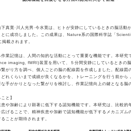
山下真寛·川人光男·今水寛は、ヒトが安静にしているときの脳活動
とに成功しました。この成果は、Nature系の国際科学誌
「Scien
開)に掲載されます。
る作業記憶は、人間の知的な活動にとって重要な機能です。本研究
 resonance imaging, fMRI)装置を用いて、５分間安静にしているときの
の繋がり方を調べ、個人ごとの脳の配線図を作成しました。
配線図
、どれくらいまで成績が良くなるかを、
トレーニングを行う前から
要な手がかりとなった繋がりを検討し、
作業記憶向上の鍵となる脳
ること】
疾患や加齢により顕著に低下する認知機能です。本研究は、比較的
を広げることで、精神疾患や加齢で認知機能が低下するメカニズム
することが期待されます。