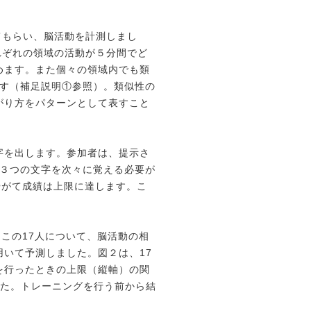
てもらい、脳活動を
計測しまし
れぞれの
領域の活動が５分間でど
めます。また個々の領域内でも類
す（補足説明①参照）。類似性の
がり方をパターンとして表すこと
字を出します。
参加者は、提示さ
３つの文字を次々に覚える必要が
やがて成績は上限に達します。こ
この17人について、
脳活動の相
用いて
予測しました。図２は、17
を行ったときの上限（縦軸）の関
した。トレーニングを行う前から結