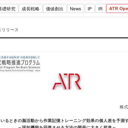
ATR Ope
基礎研究
成長戦略
価値創出
News
IP
IR
スリリース
株
ているときの脳活動から作業記憶トレーニング効果の個人差を予測
～認知機能を回復させる方法の開発に大きく前進～