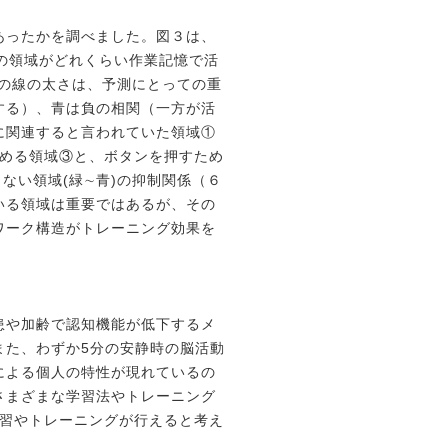
あったかを調べました。
図３は、
の領域が
どれくらい作業記憶で活
の線の太さは、予測にとっての重
する）、青は負の相関（一方が活
に関連すると言われていた領域①
める領域③と、ボタンを押すため
ない領域(緑∼青)の
抑制関係（６
いる
領域は重要ではあるが、その
ワーク構造がトレーニング効果を
患や加齢で認知機能が
低下するメ
また、
わずか5分の安静時の脳活動
による個人の特性が現れているの
さまざまな学習法やトレーニング
習やトレーニングが行えると考え