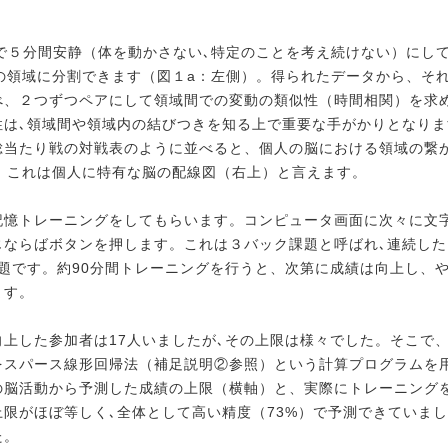
中で５分間安静（体を動かさない､特定のことを考え続けない）にし
の領域に分割できます（図１a：左側）。得られたデータから、そ
べ、２つずつペアにして領域間での変動の類似性（時間相関）
を求
性は､領域間や領域内の結びつきを知る上で
重要な手がかりとなりま
総当たり戦の対戦表のように
並べると、個人の脳における領域の繋
。
これは個人に特有な脳の配線図（右上）と言えます。
記憶トレーニングをしてもらいます。コンピュータ画面に次々に文
じならばボタンを押します。これは３バック課題と呼ばれ､
連続した
題です。約90分間トレーニングを行うと、
次第に成績は向上し、
ます。
上した参加者は17人いましたが､その上限は様々でした。そこで、
をスパース線形回帰法（補足説明②参照）という計算プログラムを
の脳活動から予測した成績の上限（横軸）と、実際に
トレーニング
上限がほぼ等しく､全体として高い精度
（73%）で予測できていま
た。