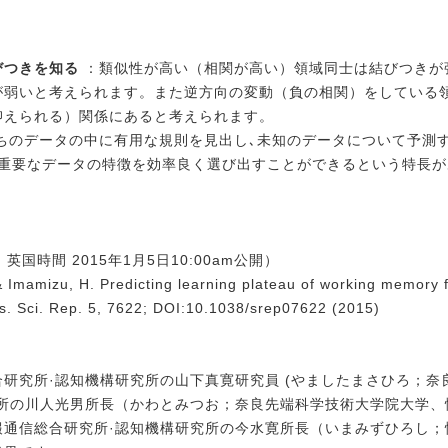
びつきを知る
：類似性が高い（相関が高い）領域同士は結びつきが
が弱いと考えられます。また逆方向の変動（負の相関）をしている
抑えられる）関係にあると考えられます。
ちのデータの中に有用な規則を見出し､未知のデータについて予測
て重要なデータの特徴を効率良く選び出すことができるという特長が
電子版: 英国時間 2015年1月5日10:00am公開）
 Imamizu, H. Predicting learning plateau of working memory f
ns. Sci. Rep. 5, 7622; DOI:10.1038/srep07622 (2015)
合研究所·認知機構研究所の山下真寛研究員 (やましたまさひろ；奈
究所の川人光男所長（かわとみつお；奈良先端科学技術大学院大学、
報通信総合研究所·認知機構研究所の
今水寛所長（いまみずひろし；