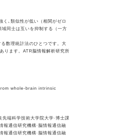
強く､類似性が低い（相関がゼロ
領域同士は互いを抑制する
（一方
する数理統計法のひとつです。
大
あります。
ATR脳情報解析研究所
rom whole-brain intrinsic
良先端科学技術大学院大学·博士課
情報通信研究機構·脳情報通信融
情報通信研究機構·脳情報通信融