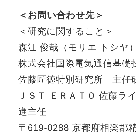
＜お問い合わせ先＞
＜研究に関すること＞
森江 俊哉（モリエ トシヤ
株式会社国際電気通信基礎
佐藤匠徳特別研究所 主任
ＪＳＴ ＥＲＡＴＯ 佐藤ラ
進主任
〒619-0288 京都府相