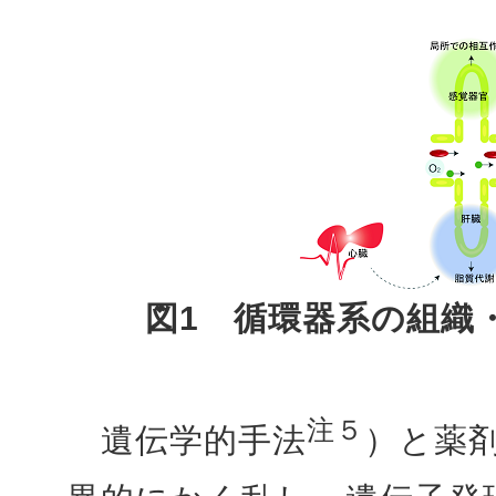
図1 循環器系の組織
注５
遺伝学的手法
）と薬